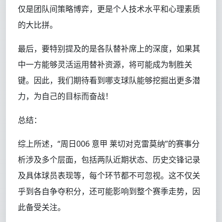
仅是团队间策略博弈，更是个人技术水平和心理素质
的大比拼。
最后，要特别提及的是各队替补席上的深度，如果其
中一方能够灵活运用替补资源，将可能成为制胜关
键。因此，我们期待看到哪支球队能够挖掘出更多潜
力，为自己的目标而奋战！
总结：
综上所述，“周日006 意甲 莱切对克雷莫纳”的赛事分
析涉及多个层面，包括两队近期状态、历史交锋记录
及具体球员表现等，每个环节都不可忽视。这不仅关
乎到各自争夺积分，还可能影响到整个赛季走势，因
此备受关注。