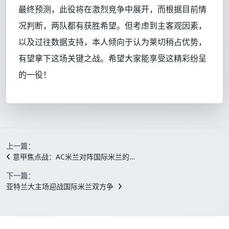
最终预测，此役将在激烈竞争中展开，而根据目前情
况判断，两队都有获胜希望。但考虑到主客观因素，
以及过往数据支持，本人倾向于认为莱切稍占优势，
有望拿下这场关键之战。希望大家能享受这精彩纷呈
的一役！
上一篇：
意甲焦点战：AC米兰对阵国际米兰的…
下一篇：
亚特兰大主场迎战国际米兰双方争