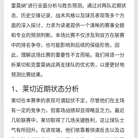
雷莫纳”进行全面分析与胜负预测。通过对两队近期状
态、历史交锋记录、战术风格以及球员表现等多个方
面的深入探讨，力求为读者提供一个清晰的赛事全貌
和专业的预测判断。本场比赛不仅涉及到双方在联赛
中的排名争夺，也可能影响到后续的保级形势。因
此，理解这场比赛的重要性不言而喻。我们将逐一分
析莱切和克雷莫纳这两支球队的优劣势，以便更好地
预测比赛结果。
1、莱切近期状态分析
莱切在本赛季的表现可谓起伏不定，尽管他们在主场
有一定的竞争力，但客场战绩却显得略显乏力。最近
几轮联赛中，莱切取得了几场关键胜利，这让球队士
气有所回升。在进攻端，他们依靠着快速反击以及边