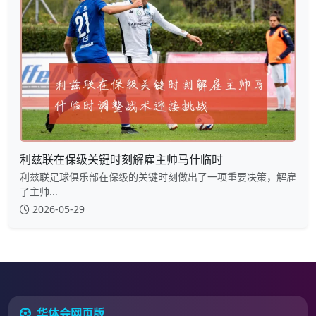
利兹联在保级关键时刻解雇主帅马什临时
利兹联足球俱乐部在保级的关键时刻做出了一项重要决策，解雇
了主帅...
2026-05-29
华体会网页版