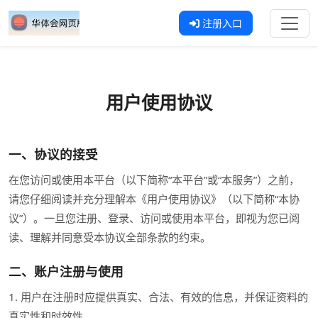
注册入口
用户使用协议
一、协议的接受
在您访问或使用本平台（以下简称“本平台”或“本服务”）之前，
请您仔细阅读并充分理解本《用户使用协议》（以下简称“本协
议”）。一旦您注册、登录、访问或使用本平台，即视为您已阅
读、理解并同意受本协议全部条款的约束。
二、账户注册与使用
1. 用户在注册时应提供真实、合法、有效的信息，并保证资料的
真实性和时效性。