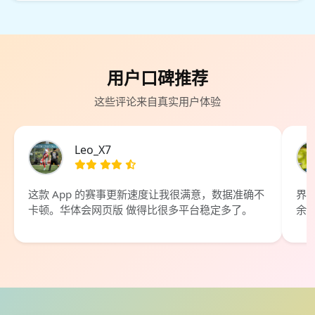
用户口碑推荐
这些评论来自真实用户体验
Leo_X7
这款 App 的赛事更新速度让我很满意，数据准确不
界
卡顿。华体会网页版 做得比很多平台稳定多了。
余