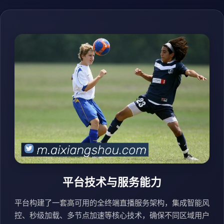
平台技术与服务能力
平台构建了一套高可用的全终端直播服务架构，集成智能风
控、秒级加载、多节点加速等核心技术，确保不同区域用户