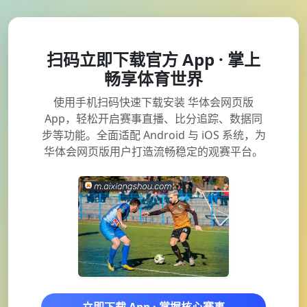
扫码立即下载官方 App · 掌上
畅享体育世界
使用手机扫码快速下载安装 华体会网页版
App，轻松开启赛事直播、比分追踪、数据同
步等功能。全面适配 Android 与 iOS 系统，为
华体会网页版用户打造流畅稳定的观赛平台。
立即下载 App · 掌握核心赛事