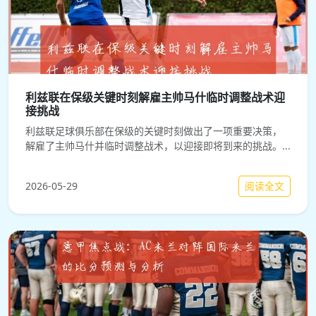
利兹联在保级关键时刻解雇主帅马什临时调整战术迎
接挑战
利兹联足球俱乐部在保级的关键时刻做出了一项重要决策，
解雇了主帅马什并临时调整战术，以迎接即将到来的挑战。...
阅读全文
2026-05-29