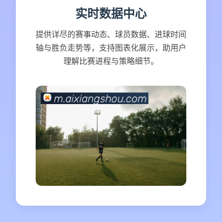
实时数据中心
提供详尽的赛事动态、球员数据、进球时间
轴与胜负走势等，支持图表化展示，助用户
理解比赛进程与策略细节。