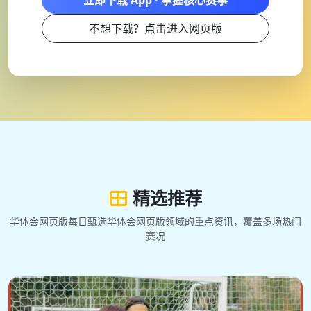
不想下载？点击进入网页版
精选推荐
华体会网页版每日甄选华体会网页版领域的重点资讯，覆盖多场热门
赛况