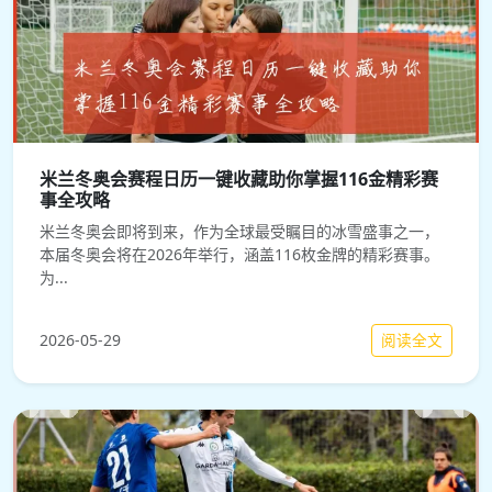
米兰冬奥会赛程日历一键收藏助你掌握116金精彩赛
事全攻略
米兰冬奥会即将到来，作为全球最受瞩目的冰雪盛事之一，
本届冬奥会将在2026年举行，涵盖116枚金牌的精彩赛事。
为...
阅读全文
2026-05-29